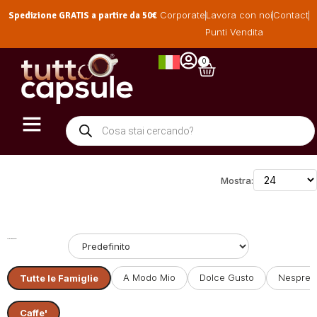
Spedizione GRATIS a partire da 50€
Corporate
Lavora con noi
Contact
Punti Vendita
0
Mostra:
Ordinamento:
A Modo Mio
Dolce Gusto
Nespres
Tutte le Famiglie
Caffe'