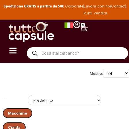
Spedizione GRATIS a partire da 50€
Corporate
Lavora con noi
Contact
Punti Vendita
0
Mostra:
Ordinamento:
Macchine
Cialda