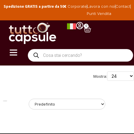
Spedizione GRATIS a partire da 50€
Corporate
Lavora con noi
Contact
Punti Vendita
0
Mostra:
Ordinamento: