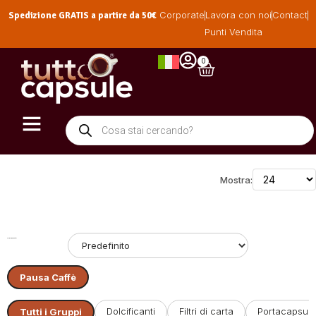
Spedizione GRATIS a partire da 50€
Corporate
Lavora con noi
Contact
Punti Vendita
0
Mostra:
Ordinamento:
Pausa Caffè
Dolcificanti
Filtri di carta
Portacapsule
Tutti i Gruppi