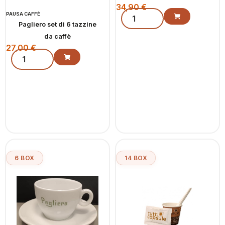
34,90
€
PAUSA CAFFÈ
Pagliero set di 6 tazzine
da caffè
27,00
€
6 BOX
14 BOX