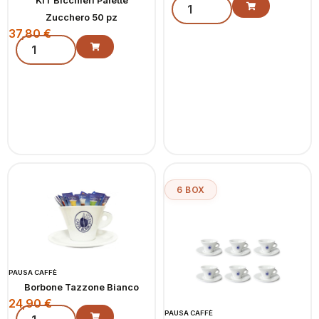
KIT Bicchieri Palette
Zucchero 50 pz
37,80
€
6 BOX
PAUSA CAFFÈ
Borbone Tazzone Bianco
24,90
€
PAUSA CAFFÈ