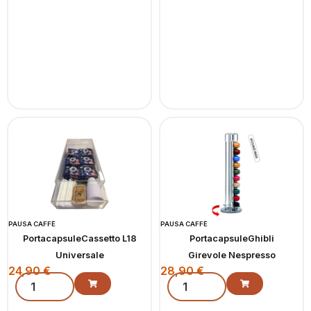
PAUSA CAFFÈ
PAUSA CAFFÈ
PortacapsuleCassetto L18
PortacapsuleGhibli
Universale
Girevole Nespresso
24,90
€
28,90
€