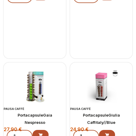
PAUSA CAFFÈ
PAUSA CAFFÈ
PortacapsuleGaia
PortacapsuleGiulia
Nespresso
Caffitaly//Blue
27,90
€
24,90
€