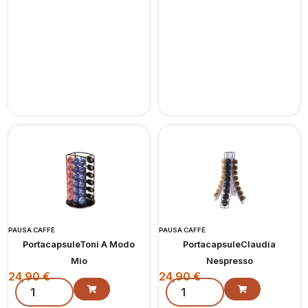
PAUSA CAFFÈ
PAUSA CAFFÈ
PortacapsuleToni A Modo
PortacapsuleClaudia
Mio
Nespresso
24,90
€
24,90
€