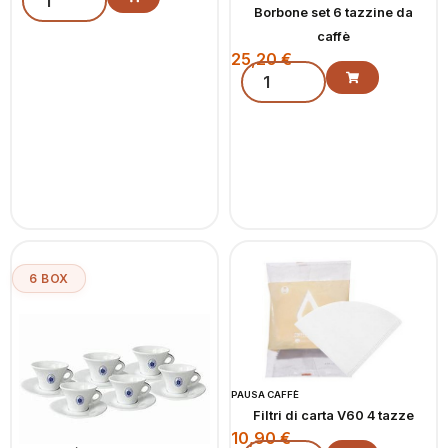
Borbone set 6 tazzine da
caffè
25,20
€
6 BOX
PAUSA CAFFÈ
Filtri di carta V60 4 tazze
10,90
€