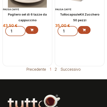
PAUSA CAFFÈ
PAUSA CAFFÈ
Pagliero set di 6 tazze da
TuttocapsuleKit Zucchero
cappuccino
50 pezzi
43,50
€
35,00
€
Precedente
1
2
Successivo