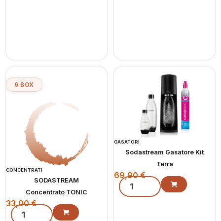
6 BOX
GASATORI
Sodastream Gasatore Kit
Terra
CONCENTRATI
69,90
€
SODASTREAM
Concentrato TONIC
33,00
€