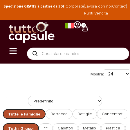
Spedizione GRATIS a partire da 50€
Corporate
Lavora con noi
Contact
Punti Vendita
0
Mostra:
Ordinamento:
Borracce
Bottiglie
Concentrati
Tutte le Famiglie
**
Gasatori
Metallo
Plastica
Tutti i Gruppi