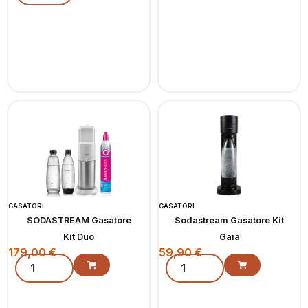
GASATORI
GASATORI
SODASTREAM Gasatore
Sodastream Gasatore Kit
Kit Duo
Gaia
179,00
€
59,90
€