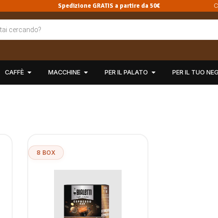
Spedizione GRATIS a partire da 50€
C
CAFFÈ
MACCHINE
PER IL PALATO
PER IL TUO NE
8 BOX