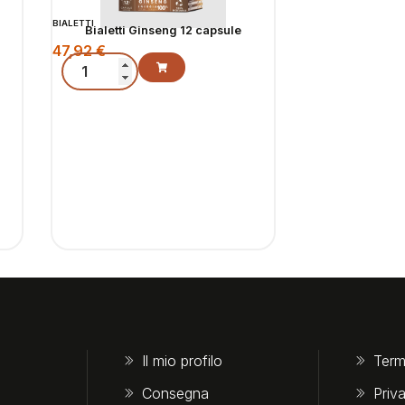
BIALETTI
Bialetti Ginseng 12 capsule
47,92
€
Il mio profilo
Term
Consegna
Priv