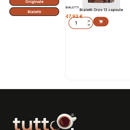
Originale
BIALETTI
Bialetti Orzo 12 capsule
Bialetti
47,92
€