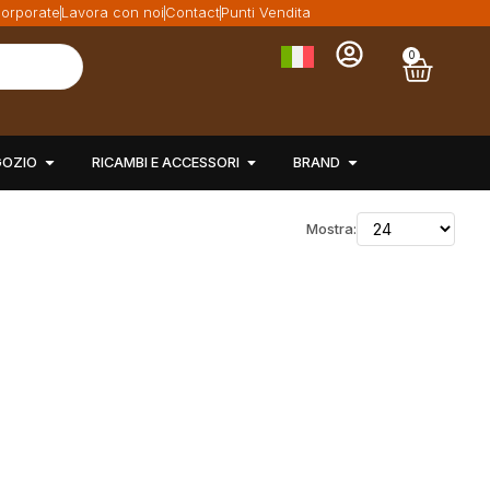
orporate
Lavora con noi
Contact
Punti Vendita
0
GOZIO
RICAMBI E ACCESSORI
BRAND
Mostra: