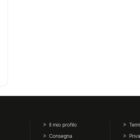
Il mio profilo
Term
Consegna
Priv