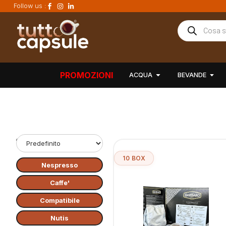
Follow us :
PROMOZIONI
ACQUA
BEVANDE
Ordinamento:
10 BOX
Nespresso
Caffe'
Compatibile
Nutis