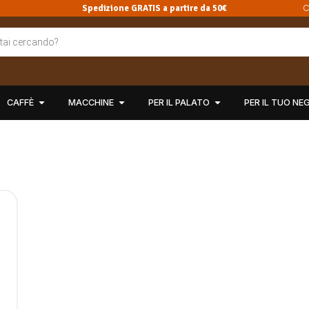
Spedizione GRATIS a partire da 50€
C
CAFFÈ
MACCHINE
PER IL PALATO
PER IL TUO NE