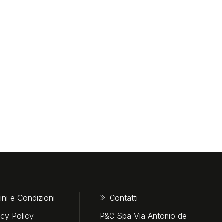
ini e Condizioni
Contatti
acy Policy
P&C Spa Via Antonio de