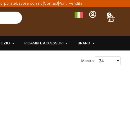
orporate
Lavora con noi
Contact
Punti Vendita
0
GOZIO
RICAMBI E ACCESSORI
BRAND
Mostra: