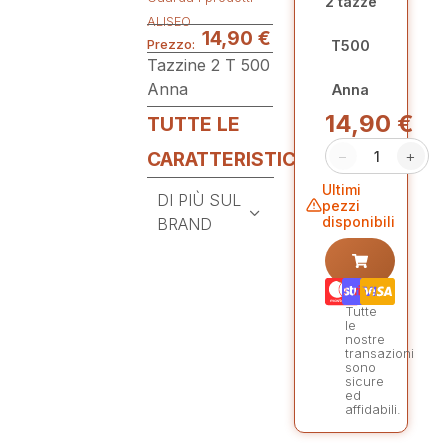
2 tazze
ALISEO
14,90
€
Prezzo:
T500
Tazzine 2 T 500
Anna
Anna
14,90
€
TUTTE LE
−
+
CARATTERISTICHE
Ultimi
DI PIÙ SUL
pezzi
disponibili
BRAND
Tutte
le
nostre
transazioni
sono
sicure
ed
affidabili.