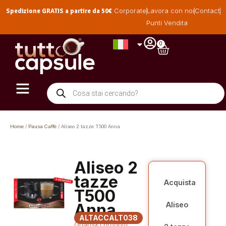
Spedizione GRATIS a partire da 50€
Corporate
Lavora con noi
Contact
Punti Vendita
0
Home
/
Pausa Caffè
/ Aliseo 2 tazze T500 Anna
Aliseo 2
tazze
Acquista
T500
Anna
Aliseo
ALTACCALT038
Guarda i prodotti