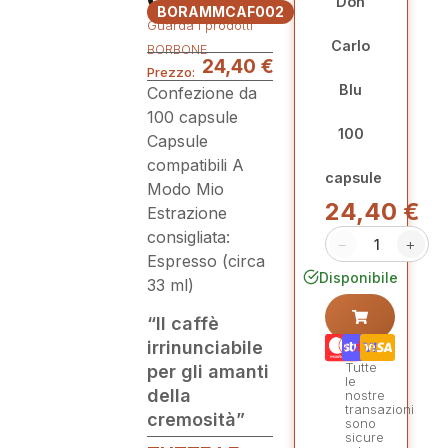
Don
BORAMMCAF002
Guarda i prodotti
Carlo
BORBONE
24,40
€
Prezzo:
Blu
Confezione da
100 capsule
100
Capsule
compatibili A
capsule
Modo Mio
24,40
€
Estrazione
consigliata:
−
+
Espresso (circa
Disponibile
33 ml)
“Il caffè
irrinunciabile
Tutte
per gli amanti
le
della
nostre
transazioni
cremosità”
sono
sicure