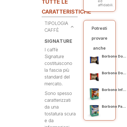
TUTTE LE
ed
affidabili.
CARATTERISTICHE
TIPOLOGIA
Potresti
CAFFÈ
provare
SIGNATURE
anche
I caffè
Signature
Borbone Don Carlo Blu 50 capsule
costituiscono
la fascia più
Borbone Don Carlo Rosso 50 capsule
standard del
mercato.
Borbone Inferno 50 capsule
Sono spesso
caratterizzati
da una
Borbone Paradiso 50 capsule
tostatura scura
e da