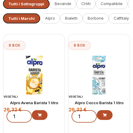
Bevande
CHAI
Compatibile
Tutti i Sottogruppi
Alpro
Bialetti
Borbone
Caffitaly
Tutti i Marchi
8 BOX
8 BOX
VEGETALI
VEGETALI
Alpro Avena Barista 1 litro
Alpro Cocco Barista 1 litro
26,32
€
26,32
€