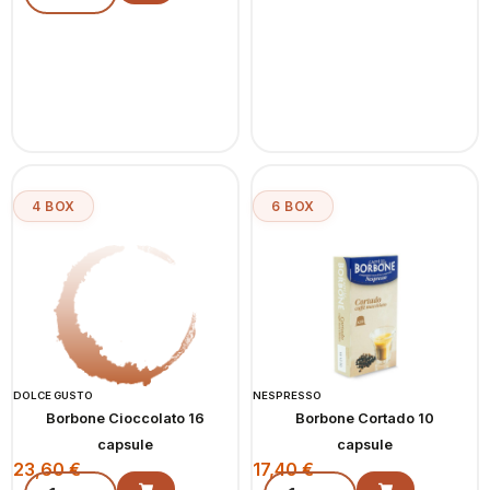
4 BOX
6 BOX
DOLCE GUSTO
NESPRESSO
Borbone Cioccolato 16
Borbone Cortado 10
capsule
capsule
23,60
€
17,40
€