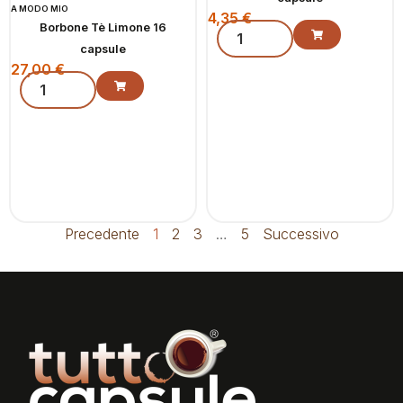
A MODO MIO
4,35
€
Borbone Tè Limone 16
capsule
27,00
€
Precedente
1
2
3
…
5
Successivo