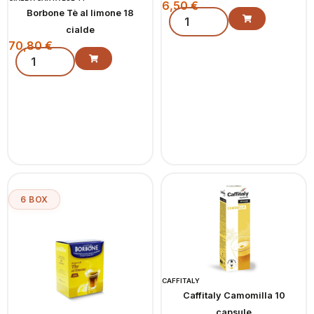
6,50
€
Borbone Tè al limone 18
cialde
70,80
€
6 BOX
CAFFITALY
Caffitaly Camomilla 10
capsule