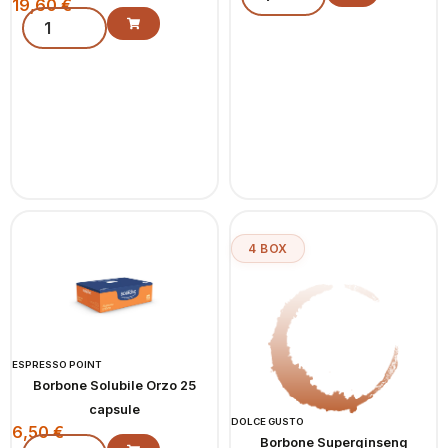
19,60
€
4 BOX
ESPRESSO POINT
Borbone Solubile Orzo 25
capsule
DOLCE GUSTO
6,50
€
Borbone Superginseng